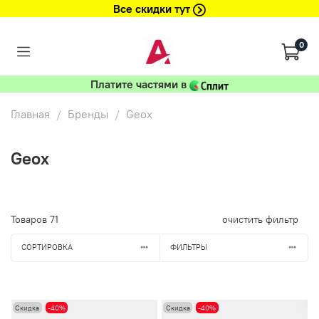
Все скидки тут
0
Платите частями в
Главная
Бренды
Geox
Geox
Товаров
71
очистить фильтр
СОРТИРОВКА
ФИЛЬТРЫ
Скидка
-40%
Скидка
-40%