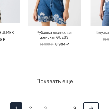
 BULMER
Рубашка джинсовая
Блузка
женская GUESS
5 ₽
13 
8 994 ₽
14 990 ₽
Показать еще
1
2
3
9
…