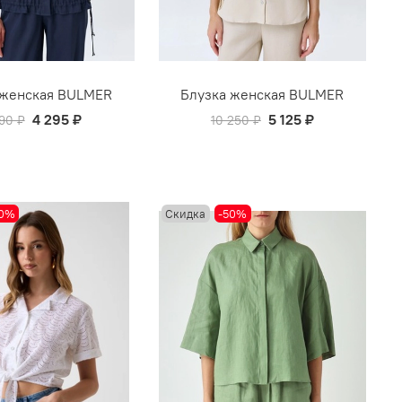
 женская BULMER
Блузка женская BULMER
4 295 ₽
5 125 ₽
90 ₽
10 250 ₽
40%
Скидка
-50%