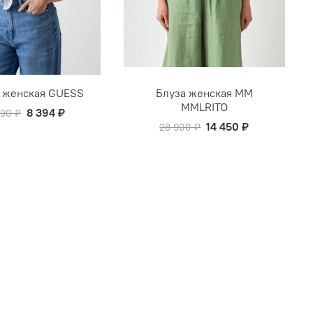
 женская GUESS
Блуза женская MM
MMLRITO
8 394 ₽
990 ₽
14 450 ₽
28 900 ₽