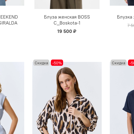
WEEKEND
Блуза женская BOSS
Блузка
IRALDA
C_Boskota-1
7 5
19 500 ₽
Скидка
-50%
Скидка
-