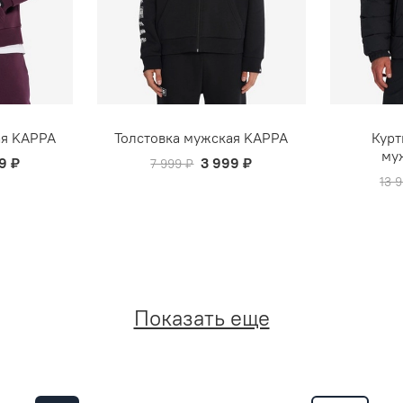
ая KAPPA
Толстовка мужская KAPPA
Курт
му
9 ₽
3 999 ₽
7 999 ₽
13 
Показать еще