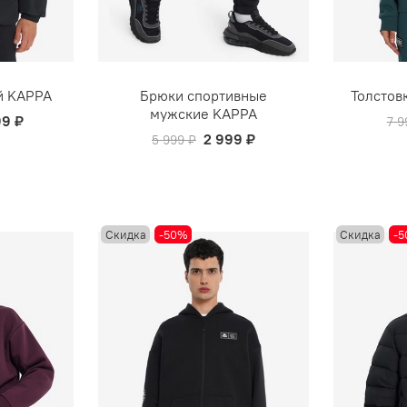
й KAPPA
Брюки спортивные
Толстов
мужские KAPPA
99 ₽
7 9
2 999 ₽
5 999 ₽
Скидка
-50%
Скидка
-