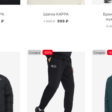
PA
Шапка KAPPA
Брюк
му
 ₽
999 ₽
1 999 ₽
5 9
Скидка
-50%
Скидка
-