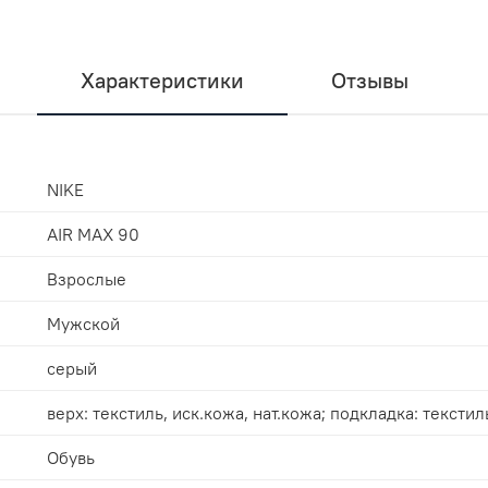
Характеристики
Отзывы
NIKE
AIR MAX 90
Взрослые
Мужской
серый
верх: текстиль, иск.кожа, нат.кожа; подкладка: тексти
Обувь