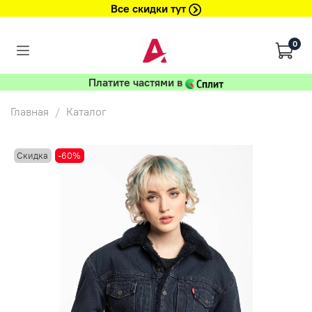
Все скидки тут
0
Платите частями в
Главная
Каталог
Скидка
-60%