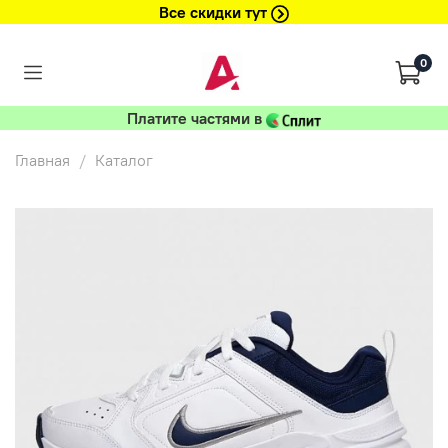
Все скидки тут
0
Платите частями в
Главная
Каталог