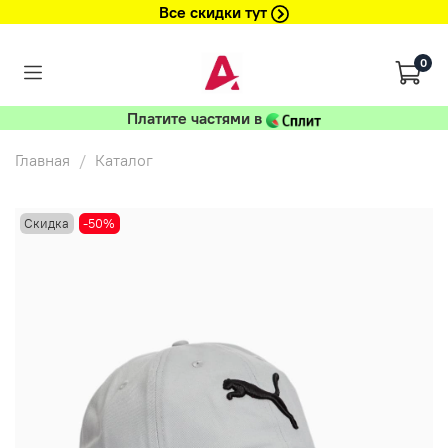
Все скидки тут
0
Платите частями в
Главная
Каталог
Скидка
-50%