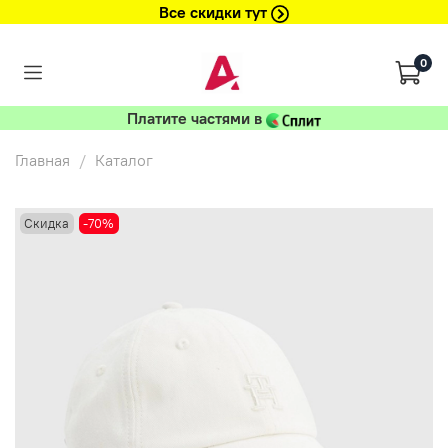
Все скидки тут
0
Платите частями в
Главная
Каталог
Скидка
-70%