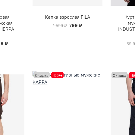
овая
Кепка взрослая FILA
Курт
жская
му
799 ₽
1 599 ₽
SHERPA
INDUST
R
99 ₽
39 
Скидка
-50%
Скидка
-