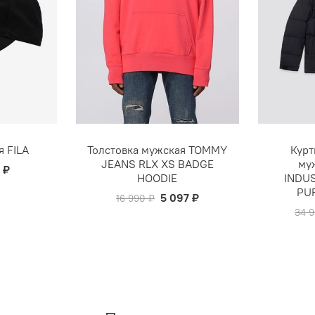
я FILA
Толстовка мужская TOMMY
Курт
JEANS RLX XS BADGE
му
 ₽
HOODIE
INDU
PU
5 097 ₽
16 990 ₽
34 9