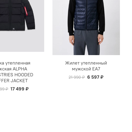
ка утепленная
Жилет утепленный
жская ALPHA
мужской EA7
STRIES HOODED
6 597 ₽
21 990 ₽
FFER JACKET
17 499 ₽
99 ₽