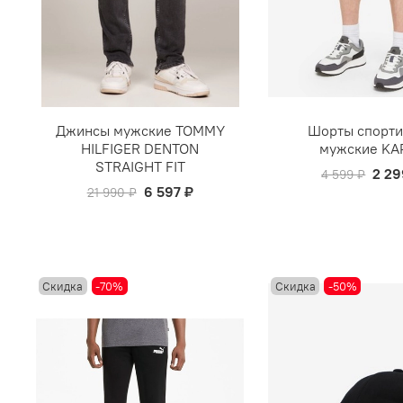
Джинсы мужские TOMMY
Шорты спорт
HILFIGER DENTON
мужские KA
STRAIGHT FIT
2 29
4 599 ₽
6 597 ₽
21 990 ₽
Скидка
-70%
Скидка
-50%