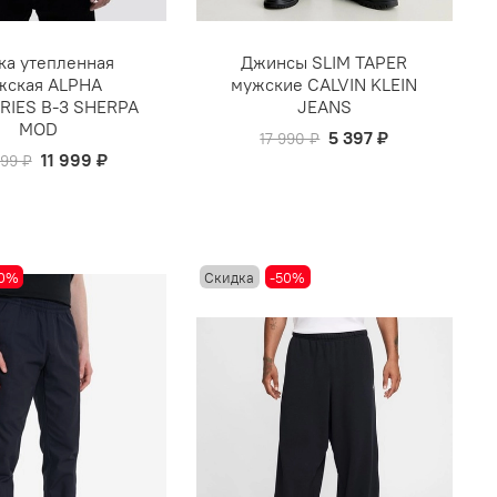
ка утепленная
Джинсы SLIM TAPER
жская ALPHA
мужские CALVIN KLEIN
RIES B-3 SHERPA
JEANS
MOD
5 397 ₽
17 990 ₽
11 999 ₽
999 ₽
50%
Скидка
-50%