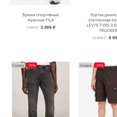
Брюки спортивные
Куртка джинс
мужские FILA
утепленная му
LEVI'S TYPE 3 
2 399 ₽
7 999 ₽
TRUCKE
9 9
19 999 ₽
Скидка
-70%
Скидка
-50%