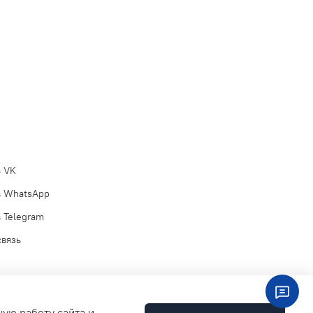
в VK
в WhatsApp
 Telegram
связь
ную работу сайта и