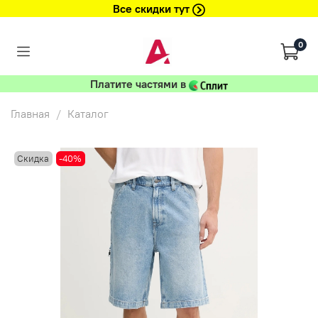
Все скидки тут
0
Платите частями в
Главная
Каталог
Скидка
-40%