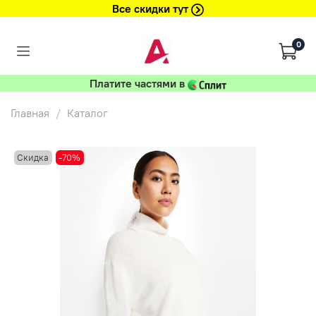
Все скидки тут
0
Платите частями в
Главная
Каталог
Скидка
-70%