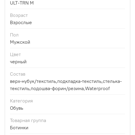
ULT-TRN M
Возраст
Взрослые
Пол
Мужской
Цвет
черный
Состав
верх-нубук/текстиль,подкладка-текстиль,стелька-
текстиль,подошва-форин/резина,Waterproof
Категория
Обувь
Товарная группа
Ботинки