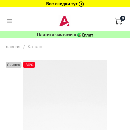
Все скидки тут
0
Платите частями в
Главная
Каталог
Скидка
-80%