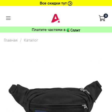
Все скидки тут
0
Платите частями в
Главная
Каталог