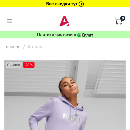
Все скидки тут
0
Платите частями в
Главная
Каталог
Скидка
-70%